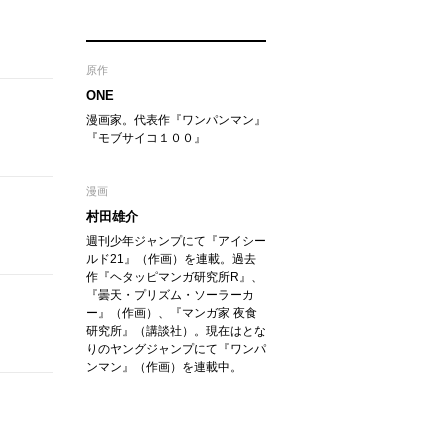
原作
ONE
漫画家。代表作『ワンパンマン』
『モブサイコ１００』
漫画
村田雄介
週刊少年ジャンプにて『アイシー
ルド21』（作画）を連載。過去
作『ヘタッピマンガ研究所R』、
『曇天・プリズム・ソーラーカ
ー』（作画）、『マンガ家 夜食
研究所』（講談社）。現在はとな
りのヤングジャンプにて『ワンパ
ンマン』（作画）を連載中。