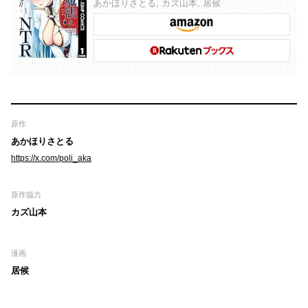
あかほりさとる, カズ山本, 居候
原作
あかほりさとる
https://x.com/poli_aka
原作協力
カズ山本
漫画
居候