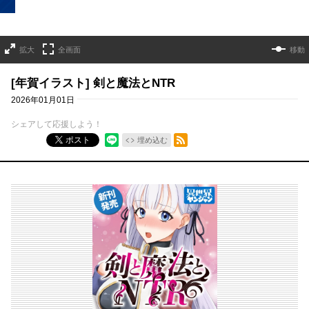
拡大
全画面
移動
[年賀イラスト] 剣と魔法とNTR
2026年01月01日
シェアして応援しよう！
RSSフィード
ポスト
埋め込む