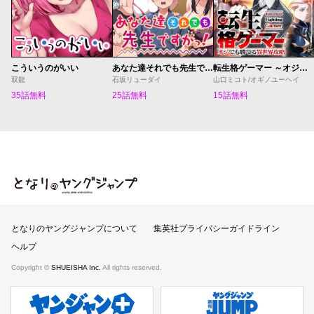
こういうのがいい
あなた達それでも先生ですかっ！
転生格ゲーマー ～オジでも勝てる異世界攻略～
双龍
石坂リューダイ
山口ミコト/オギノユーヘイ
35話無料
25話無料
15話無料
となりのヤングジャンプ
となりのヤングジャンプについて
集英社プライバシーガイドライン
ヘルプ
Copyright ©
SHUEISHA Inc.
All rights reserved.
ヤンジャンプラス
週刊ヤングジャンプ公式サイト