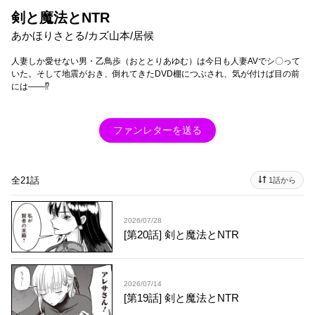
剣と魔法とNTR
あかほりさとる/カズ山本/居候
人妻しか愛せない男・乙鳥歩（おととりあゆむ）は今日も人妻AVでシ〇って
いた。そして地震がおき、倒れてきたDVD棚につぶされ、気が付けば目の前
には――⁉
ファンレターを送る
全21話
1話から
2026/07/28
[第20話] 剣と魔法とNTR
2026/07/14
[第19話] 剣と魔法とNTR