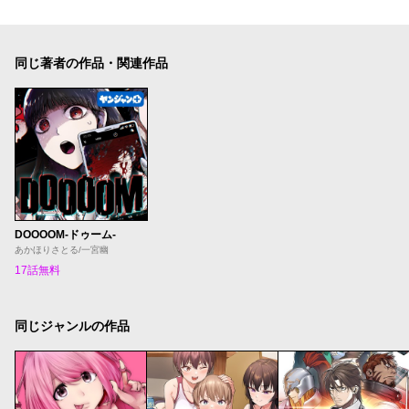
同じ著者の作品・関連作品
DOOOOM‐ドゥーム‐
あかほりさとる/一宮幽
17話無料
同じジャンルの作品