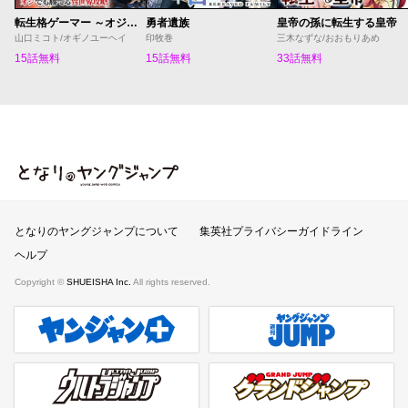
転生格ゲーマー ～オジでも勝てる異世界攻略～
勇者遺族
皇帝の孫に転生する皇帝
山口ミコト/オギノユーヘイ
印牧巻
三木なずな/おおもりあめ
15話無料
15話無料
33話無料
となりのヤングジャンプ
となりのヤングジャンプについて
集英社プライバシーガイドライン
ヘルプ
Copyright ©
SHUEISHA Inc.
All rights reserved.
ヤンジャンプラス
週刊ヤングジャンプ公式サイト
ウルトラジャンプ
グランドジャンプ