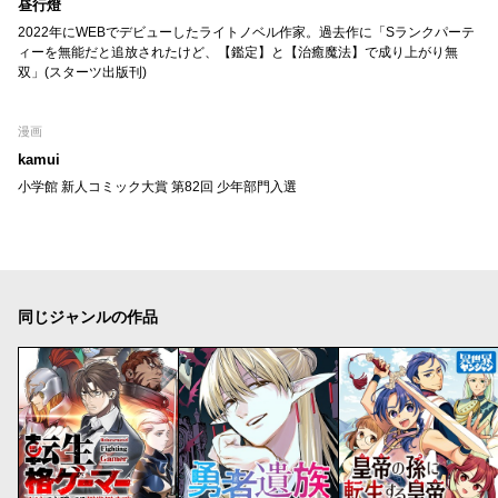
昼行燈
2022年にWEBでデビューしたライトノベル作家。過去作に「Sランクパーテ
ィーを無能だと追放されたけど、【鑑定】と【治癒魔法】で成り上がり無
双」(スターツ出版刊)
漫画
kamui
小学館 新人コミック大賞 第82回 少年部門入選
同じジャンルの作品