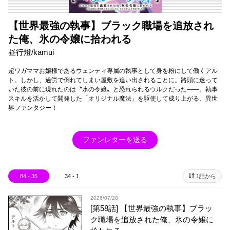
【世界最強の執事】ブラック職場を追放され
た俺、氷の令嬢に拾われる
昼行燈/kamui
超ワガママお嬢様であるウェンティ専属の執事として身を粉にして働くアル
ト。しかし、過労で倒れてしまい屋敷を追い出されることに。路頭に迷って
いた彼の前に現れたのは〝氷の令嬢〟と恐れられるウルクだった――。執事
スキルを活かして開発した「オリジナル魔法」を駆使して成り上がる、異世
界ファンタジー！
ファンレターを送る
84 - 35
34 - 1
1話から
2026/07/28
[第58話] 【世界最強の執事】ブラッ
ク職場を追放された俺、氷の令嬢に