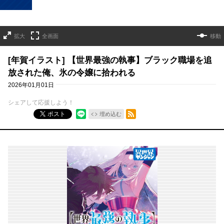
拡大
全画面
移動
[年賀イラスト] 【世界最強の執事】ブラック職場を追
放された俺、氷の令嬢に拾われる
2026年01月01日
シェアして応援しよう！
RSSフィード
ポスト
埋め込む