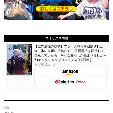
コミックス情報
【世界最強の執事】ブラック職場を追放された
俺、氷の令嬢に拾われる ～生活魔法を駆使して
無双していたら、幸せな暮らしが始まりました～
7 (ヤングジャンプコミックスDIGITAL)
昼行燈, kamui
原作