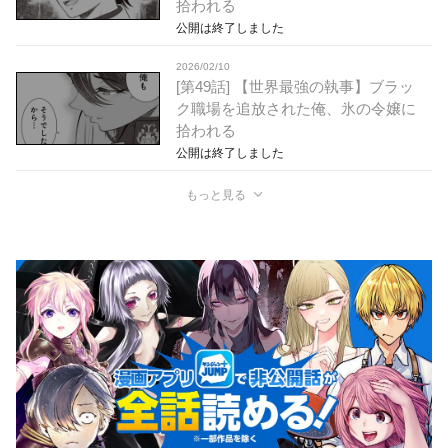
拾われる
公開は終了しました
2026/02/10
[第49話] 【世界最強の執事】ブラッ
ク職場を追放された俺、氷の令嬢に
拾われる
公開は終了しました
もっと見る