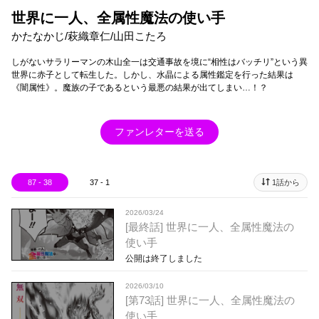
世界に一人、全属性魔法の使い手
かたなかじ/萩織章仁/山田こたろ
しがないサラリーマンの木山全一は交通事故を境に“相性はバッチリ”という異
世界に赤子として転生した。しかし、水晶による属性鑑定を行った結果は
《闇属性》。魔族の子であるという最悪の結果が出てしまい…！？
ファンレターを送る
87 - 38
37 - 1
1話から
2026/03/24
[最終話] 世界に一人、全属性魔法の
使い手
公開は終了しました
2026/03/10
[第73話] 世界に一人、全属性魔法の
使い手