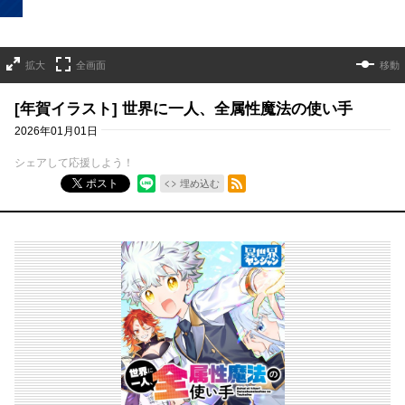
拡大
全画面
移動
[年賀イラスト] 世界に一人、全属性魔法の使い手
2026年01月01日
シェアして応援しよう！
RSSフィード
ポスト
埋め込む