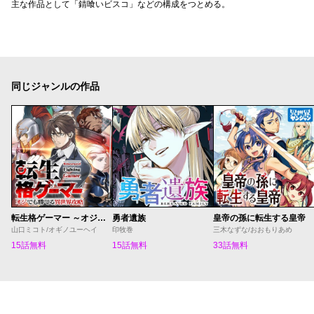
主な作品として「錆喰いビスコ」などの構成をつとめる。
同じジャンルの作品
転生格ゲーマー ～オジでも勝てる異世界攻略～
勇者遺族
皇帝の孫に転生する皇帝
山口ミコト/オギノユーヘイ
印牧巻
三木なずな/おおもりあめ
15話無料
15話無料
33話無料