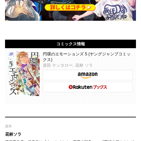
コミックス情報
円環のエモーションズ 5 (ヤングジャンプコミッ
クス)
原田 ケンタロー, 花林 ソラ
原作
花林ソラ