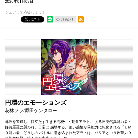
2026年01月09日
シェアして応援しよう！
RSSフィード
ポスト
埋め込む
円環のエモーションズ
花林ソラ/原田ケンタロー
危険を警戒し、目立たず生きる高校生・荒倉アラト。 ある日突然異能力者・
好綺羅羅に襲われ、日常は 崩壊する。強い感情が異能力に転化される「ＥＭ
Ｏ能力者」どうしの バトルに巻き込まれたアラトは、バリアという攻撃力０