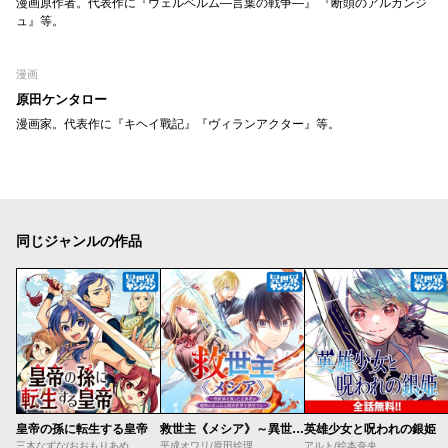
漫画原作者。代表作に『ウェルベルム―言葉の戦争―』 『断頭のアルカンジ
ュ』等。
漫画
原田ケンタロー
漫画家。代表作に『キヘイ戰記』『ヴィランアクター』等。
同じジャンルの作品
皇帝の孫に転生する皇帝
救世主《メシア》～異世界を救った元勇者が魔物のあふれる現実世界を無双する～
英雄少女と呪われの銀姫
三木なずな/おおもりあめ
平成オワリ/原田絵理
アルト/絵本奈央