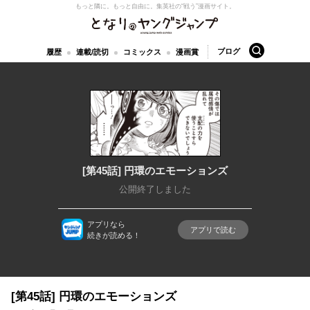
もっと隣に。もっと自由に。
集英社の“戦う”漫画サイト。
となりのヤングジャンプ
検索
ブログ
履歴
連載/読切
コミックス
漫画賞
[第45話] 円環のエモーションズ
公開終了しました
アプリなら
アプリで読む
続きが読める！
[第45話] 円環のエモーションズ