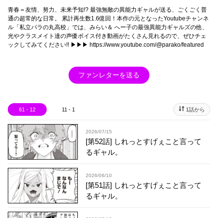
青春＝友情、努力、未来予知!? 最強無敵の異能力ギャルが送る、ごくごく普
通の超常的な日常。 累計再生数1.6億回！本作の元となったYoutubeチャンネ
ル「私立パラの丸高校」では、みらい＆ へー子の最強異能力ギャルズの他、
光やクラスメイト達の声優ボイス付き動画がたくさん見れるので、ぜひチェ
ックしてみてください!! ▶︎▶︎▶︎ https://www.youtube.com/@parako/featured
ファンレターを送る
61 - 12
11 - 1
1話から
2026/07/15
[第52話] しれっとすげぇこと言って
るギャル。
2026/06/10
[第51話] しれっとすげぇこと言って
るギャル。