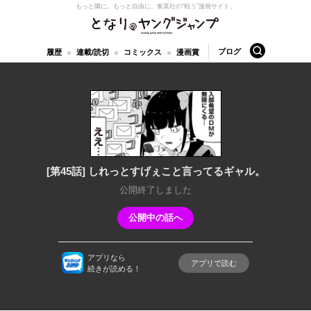
もっと隣に。もっと自由に。
集英社の“戦う”漫画サイト。
となりのヤングジャンプ
検索
ブログ
履歴
連載/読切
コミックス
漫画賞
[第45話] しれっとすげぇこと言ってるギャル。
公開終了しました
公開中の話へ
アプリなら
アプリで読む
続きが読める！