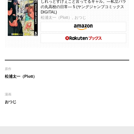
しれっとすげぇこと言ってるギャル。―私立パラ
の丸高校の日常― 5 (ヤングジャンプコミックス
DIGITAL)
松浦太一（Plott）, おつじ
原作
松浦太一（Plott）
漫画
おつじ