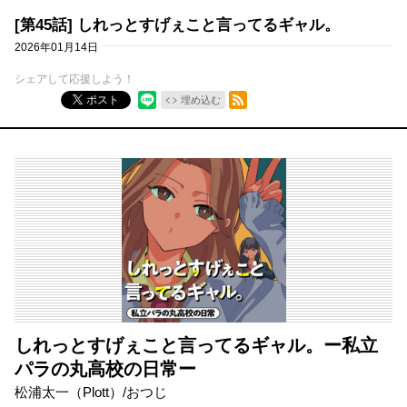
[第45話] しれっとすげぇこと言ってるギャル。
2026年01月14日
シェアして応援しよう！
RSSフィード
ポスト
埋め込む
しれっとすげぇこと言ってるギャル。ー私立
パラの丸高校の日常ー
松浦太一（Plott）/おつじ