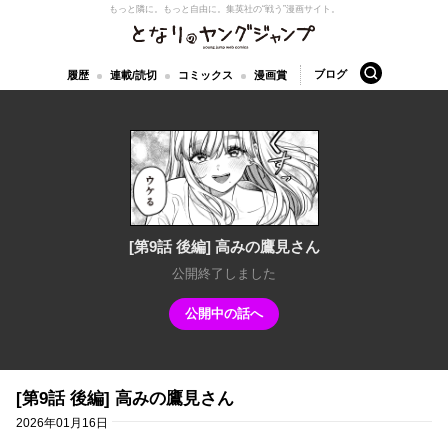
もっと隣に。もっと自由に。
集英社の“戦う”漫画サイト。
となりのヤングジャンプ
検索
ブログ
履歴
連載/読切
コミックス
漫画賞
[第9話 後編] 高みの鷹見さん
公開終了しました
公開中の話へ
[第9話 後編] 高みの鷹見さん
2026年01月16日