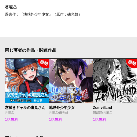
谷垣岳
過去作：『地球外少年少女』（原作：磯光雄）
同じ著者の作品・関連作品
窓拭きギャルの鷹見さん
地球外少年少女
Zomvilland
谷垣岳
谷垣岳/磯光雄
岡部潤/谷垣岳
1話無料
1話無料
1話無料