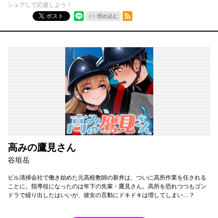
シェアして応援しよう！
RSSフィード
ポスト
埋め込む
高みの鷹見さん
谷垣岳
ビル清掃会社で働き始めた元高校教師の新井は、ついに高所作業を任される
ことに。指導役になったのは年下の先輩・鷹見さん。高所を恐れつつもゴン
ドラで繰り出したはいいが、彼女の言動にドキドキは増してしまい…？