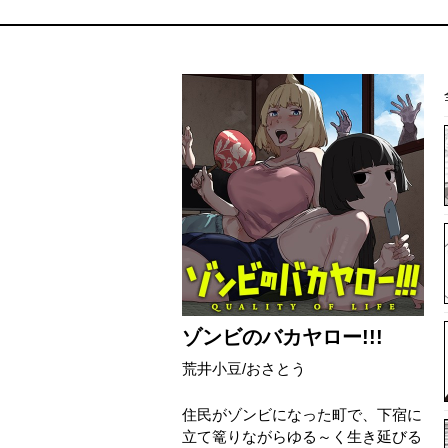
ゾンビのバカヤロー!!!
荒井小豆/おさとう
住民がゾンビになった町で、下宿に
立て篭りながらゆる～く生き延びる