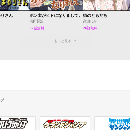
わりさん
ポン太がヒトになりまして。
姉のともだち
濱田賢治
高瀬わか
52話無料
26話無料
もっと見る
ルプ
ラジャンプ
グランドジャンプ
異世界ヤンジャン