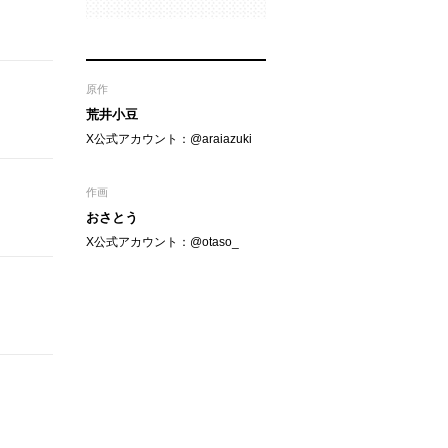
原作
荒井小豆
X公式アカウント：@araiazuki
作画
おさとう
X公式アカウント：@otaso_