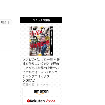
コミックス情報
1話から
ゾンビのバカヤロー!!! ～醤
油を借りにいくだけで死ぬ
ことがある世界の中級サバ
イバルガイド～ 2 (ヤング
ジャンプコミックス
DIGITAL)
荒井小豆, おさとう