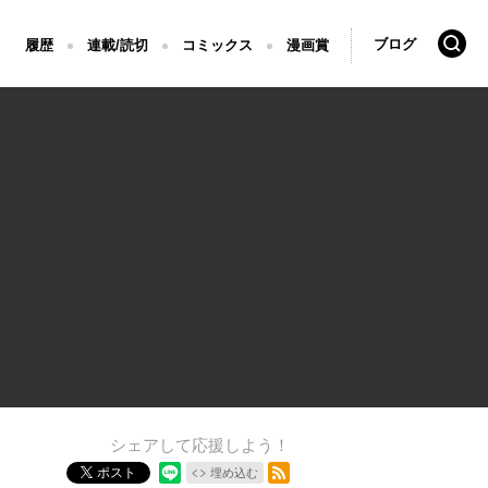
検索
ブログ
履歴
連載/読切
コミックス
漫画賞
シェアして応援しよう！
RSSフィード
ポスト
埋め込む