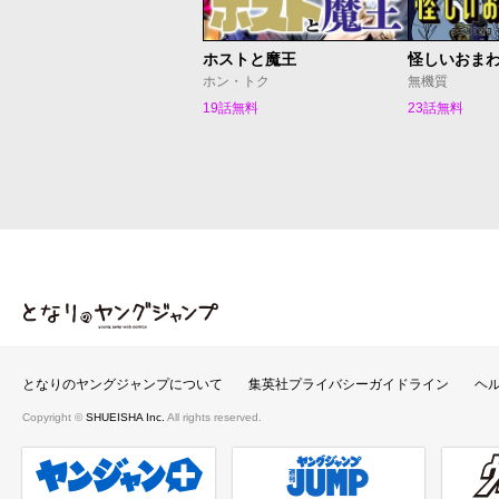
ホストと魔王
怪しいおま
ホン・トク
無機質
19話無料
23話無料
となりのヤングジャンプ
となりのヤングジャンプについて
集英社プライバシーガイドライン
ヘ
Copyright ©
SHUEISHA Inc.
All rights reserved.
ヤンジャンプラス
週刊ヤングジャンプ公式サイト
ウルト