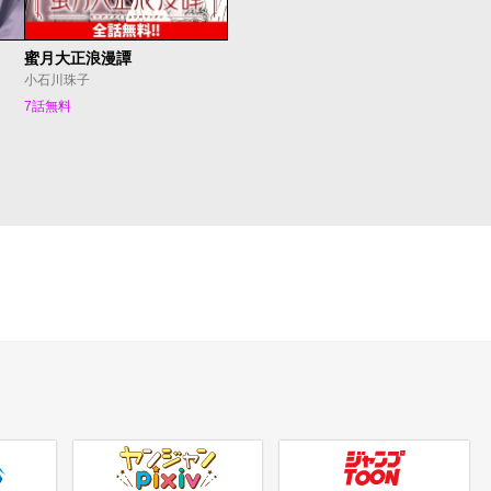
蜜月大正浪漫譚
小石川珠子
7話無料
ヤンジャンpixiv
ジャンプTOON