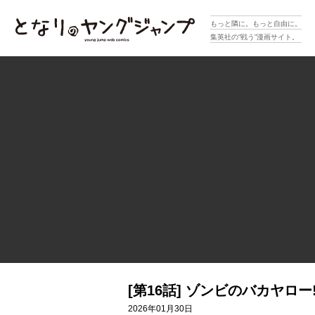
となりのヤングジャンプ
もっと隣に。もっと自由に。
集英社の“戦う”漫画サイト。
[第16話] ゾンビのバカヤロー!
2026年01月30日