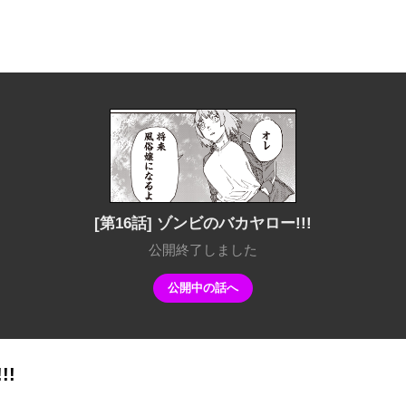
[第16話] ゾンビのバカヤロー!!!
公開終了しました
公開中の話へ
!!