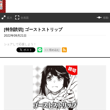
拡大
全画面
移動
[特別読切] ゴーストストリップ
2022年09月21日
シェアして応援しよう！
RSSフィード
ポスト
埋め込む