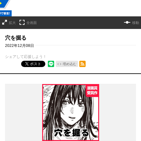
拡大
全画面
移動
穴を掘る
2022年12月08日
シェアして応援しよう！
RSSフィード
ポスト
埋め込む