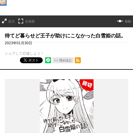
拡大
全画面
移動
待てど暮らせど王子が助けにこなかった白雪姫の話。
2023年01月30日
シェアして応援しよう！
RSSフィード
ポスト
埋め込む