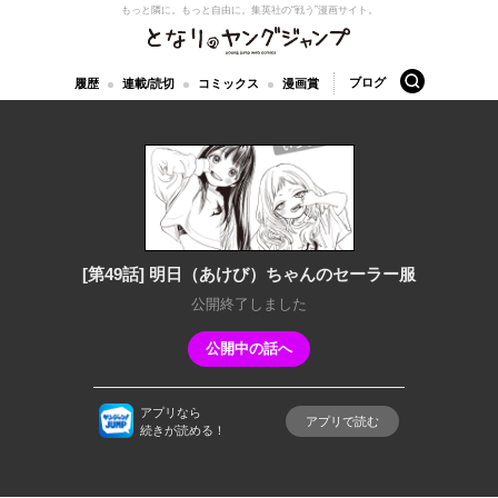
もっと隣に。もっと自由に。
集英社の“戦う”漫画サイト。
となりのヤングジャンプ
検索
ブログ
履歴
連載/読切
コミックス
漫画賞
[第49話] 明日（あけび）ちゃんのセーラー服
公開終了しました
公開中の話へ
アプリなら
アプリで読む
続きが読める！