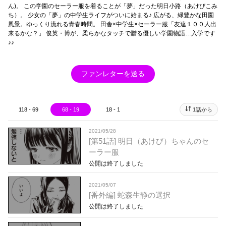
ん)。 この学園のセーラー服を着ることが「夢」だった明日小路（あけびこみ
ち）。 少女の「夢」の中学生ライフがついに始まる♪ 広がる、緑豊かな田園
風景。ゆっくり流れる青春時間。 田舎×中学生×セーラー服「友達１００人出
来るかな？」 俊英・博が、柔らかなタッチで贈る優しい学園物語…入学です
♪♪
ファンレターを送る
118 - 69
68 - 19
18 - 1
1話から
2021/05/28
[第51話] 明日（あけび）ちゃんのセ
ーラー服
公開は終了しました
2021/05/07
[番外編] 蛇森生静の選択
公開は終了しました