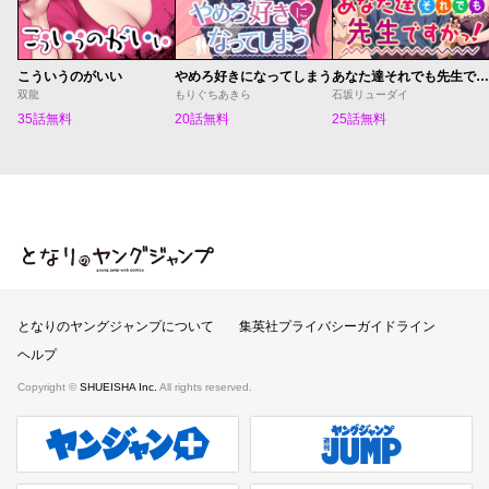
こういうのがいい
やめろ好きになってしまう
あなた達それでも先生ですかっ！
双龍
もりぐちあきら
石坂リューダイ
35話無料
20話無料
25話無料
となりのヤングジャンプ
となりのヤングジャンプについて
集英社プライバシーガイドライン
ヘルプ
Copyright ©
SHUEISHA Inc.
All rights reserved.
ヤンジャンプラス
週刊ヤングジャンプ公式サイト