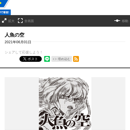
拡大
全画面
移動
人魚の空
2021年06月01日
シェアして応援しよう！
RSSフィード
ポスト
埋め込む