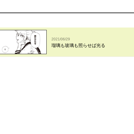
2021/06/29
瑠璃も玻璃も照らせば光る