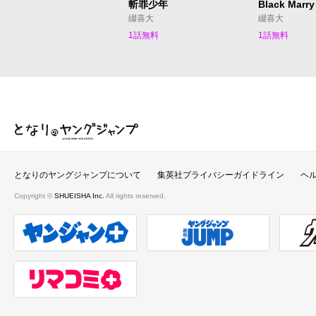
斬罪少年
Black Marry
綴喜大
綴喜大
1話無料
1話無料
となりのヤングジャンプ
となりのヤングジャンプについて
集英社プライバシーガイドライン
ヘ
Copyright ©
SHUEISHA Inc.
All rights reserved.
ヤンジャンプラス
週刊ヤングジャンプ公式サイト
ウルト
リマコミ＋