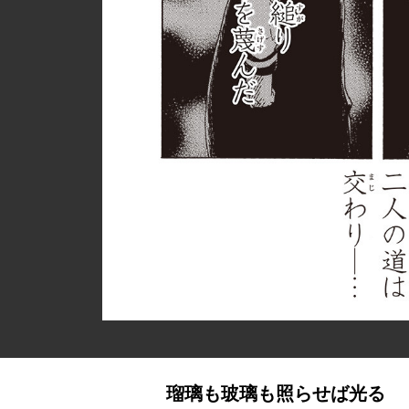
瑠璃も玻璃も照らせば光る