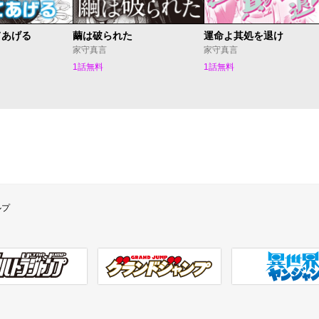
てあげる
繭は破られた
運命よ其処を退け
家守真言
家守真言
1話無料
1話無料
ルプ
ラジャンプ
グランドジャンプ
異世界ヤンジャン