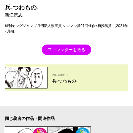
兵-つわもの-
新江篤志
週刊ヤングジャンプ月例新人漫画賞 シンマン賞97回佳作+初投稿賞 （2021年
7月期）
ファンレターを送る
2021/09/09
兵-つわもの-
同じ著者の作品・関連作品