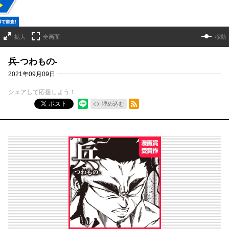
拡大
全画面
移動
兵-つわもの-
2021年09月09日
シェアして応援しよう！
RSSフィード
ポスト
埋め込む