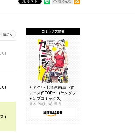
ポスト
埋め込む
コミックス情報
1話から
ニス）
ニス）
カミジ! ~上地結衣(車いす
テニス)STORY~ (ヤングジ
ャンプコミックス)
蒼木 雅彦, 光 風治
ニス）