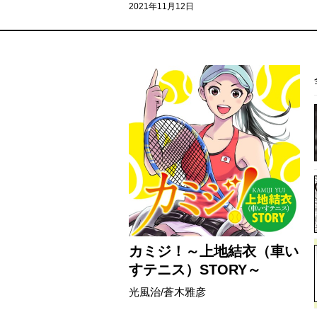
2021年11月12日
カミジ！～上地結衣（車い
すテニス）STORY～
光風治/蒼木雅彦