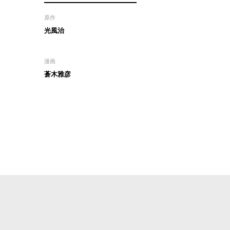
原作
光風治
漫画
蒼木雅彦