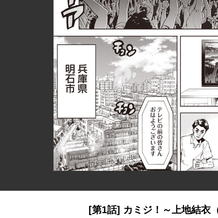
[第1話] カミジ！～上地結衣