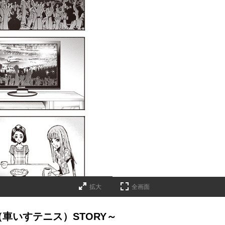
拡大
全画面
（車いすテニス）STORY～