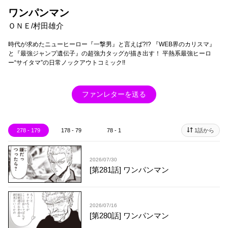
ワンパンマン
ＯＮＥ/村田雄介
時代が求めたニューヒーロー『一撃男』と言えば?!? 『WEB界のカリスマ』
と『最強ジャンプ遺伝子』の超強力タッグが描き出す！ 平熱系最強ヒーロ
ー“サイタマ”の日常ノックアウトコミック!!
ファンレターを送る
278 - 179
178 - 79
78 - 1
1話から
2026/07/30
[第281話] ワンパンマン
2026/07/16
[第280話] ワンパンマン