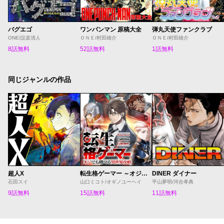
バグエゴ
ワンパンマン 原稿大全
弾丸天使ファンクラブ
ONE/設楽清人
ＯＮＥ/村田雄介
ＯＮＥ/村田雄介
8話無料
52話無料
1話無料
同じジャンルの作品
超人X
転生格ゲーマー ～オジでも勝てる異世界攻略～
DINER ダイナー
石田スイ
山口ミコト/オギノユーヘイ
平山夢明/河合孝典
9話無料
15話無料
11話無料