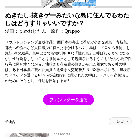
ぬきたし-抜きゲーみたいな島に住んでるわた
しはどうすりゃいいですか？-
漫画：まめおじたん 原作：Qruppo
〈ウルトラジャンプ連載作品〉 西日本の海上に浮かぶ小さな孤島・青藍島。
都会への流出など人口減少に待ったをかけるべく、島は「ドスケベ条例」を
施行! その結果、島中どこでも性行為OKな「性乱島」と呼ばれるまでになる
が、性行為をしないことは条例違反として処罰されるようにも! そんな島で性
行為に興味津々ながら、地味さと存在感の無さから未だ処女である畔美岬
は、ある日暴漢に襲われ貞操の危機を反交尾勢力 NLNS救出される。 無秩序
なドスケべを避けるNLNSの活動指針に惹かれた美岬は、ドスケベ条例漬し
のために彼らと共に行動を開始するが?
ファンレターを送る
全3話
1話から
2022/07/12