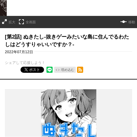
拡大
全画面
移動
[第2話] ぬきたし-抜きゲーみたいな島に住んでるわた
しはどうすりゃいいですか？-
2022年07月12日
シェアして応援しよう！
RSSフィード
ポスト
埋め込む