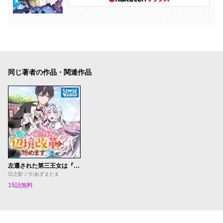
同じ著者の作品・関連作品
左遷された第三王女は『辺境改革』を始めます!!
日之影ソラ/あずまたま
15話無料