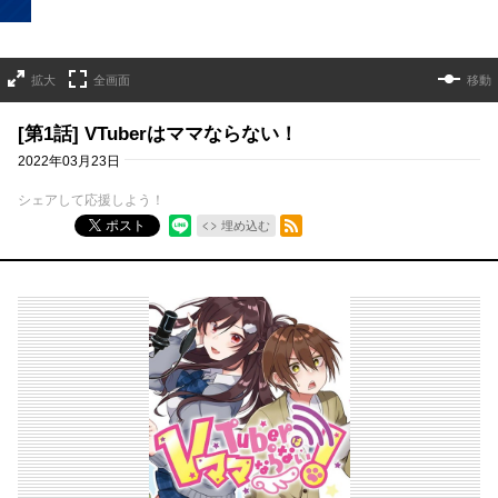
拡大
全画面
移動
[第1話] VTuberはママならない！
2022年03月23日
シェアして応援しよう！
RSSフィード
ポスト
埋め込む