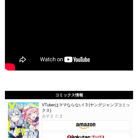
コミックス情報
VTuberはママならない! 3 (ヤングジャンプコミッ
クス)
あずま たま