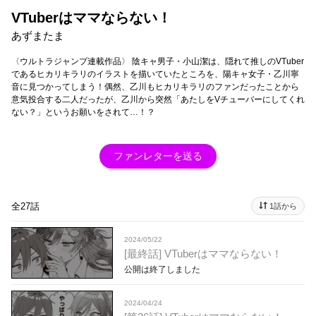
VTuberはママならない！
あずまたま
〈ウルトラジャンプ連載作品〉 陰キャ男子・小山潔は、隠れて推しのVTuber
であるヒカリキラリのイラストを描いていたところを、陽キャ女子・乙川寧
音に見つかってしまう！偶然、乙川もヒカリキラリのファンだったことから
意気投合する二人だったが、乙川から突然「あたしをVチューバーにしてくれ
ない？」というお願いをされて…！？
ファンレターを送る
全27話
1話から
2024/05/22
[最終話] VTuberはママならない！
公開は終了しました
2024/04/24