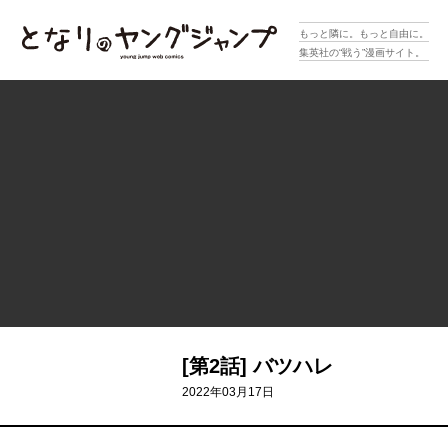
となりのヤングジャンプ
もっと隣に。もっと自由に。
集英社の“戦う”漫画サイト。
[第2話] バツハレ
2022年03月17日