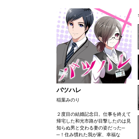
バツハレ
稲葉みのり
２度目の結婚記念日。仕事を終えて
帰宅した和光市路が目撃したのは見
知らぬ男と交わる妻の姿だった─
─！住み慣れた我が家、幸福な