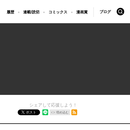
検索
ブログ
履歴
連載/読切
コミックス
漫画賞
シェアして応援しよう！
RSSフィード
ポスト
埋め込む