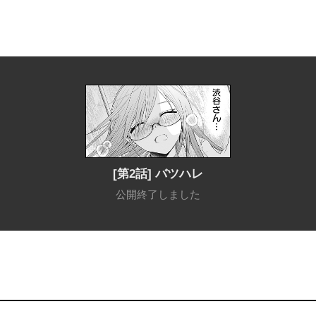
[第2話] バツハレ
公開終了しました