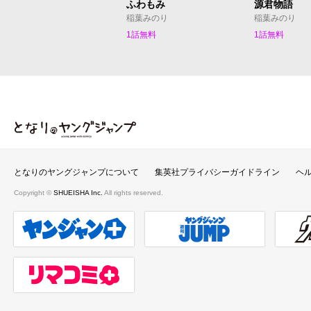
ふわもみ
源君物語
稲葉みのり
稲葉みのり
1話無料
1話無料
となりのヤングジャンプ
となりのヤングジャンプについて
集英社プライバシーガイドライン
ヘ
Copyright ©
SHUEISHA Inc.
All rights reserved.
ヤンジャンプラス
週刊ヤングジャンプ公式サイト
ウルト
リマコミ＋