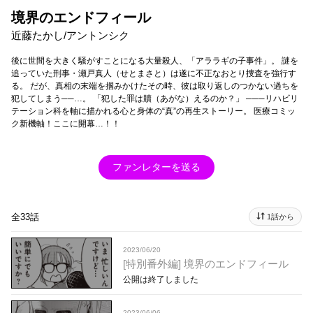
境界のエンドフィール
近藤たかし/アントンシク
後に世間を大きく騒がすことになる大量殺人、「アララギの子事件」。 謎を
追っていた刑事・瀬戸真人（せとまさと）は遂に不正なおとり捜査を強行す
る。 だが、真相の末端を掴みかけたその時、彼は取り返しのつかない過ちを
犯してしまう──…。 「犯した罪は贖（あがな）えるのか？」 ───リハビリ
テーション科を軸に描かれる心と身体の“真”の再生ストーリー。 医療コミッ
ク新機軸！ここに開幕…！！
ファンレターを送る
全33話
1話から
2023/06/20
[特別番外編] 境界のエンドフィール
公開は終了しました
2023/06/06