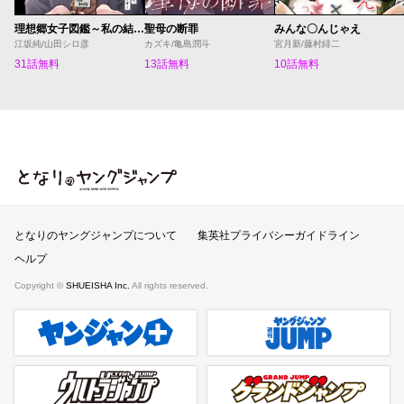
理想郷女子図鑑～私の結婚生活、とっても幸せです～
聖母の断罪
みんな〇んじゃえ
江坂純/山田シロ彦
カズキ/亀島潤斗
宮月新/藤村緋二
31話無料
13話無料
10話無料
となりのヤングジャンプ
となりのヤングジャンプについて
集英社プライバシーガイドライン
ヘルプ
Copyright ©
SHUEISHA Inc.
All rights reserved.
ヤンジャンプラス
週刊ヤングジャンプ公式サイト
ウルトラジャンプ
グランドジャンプ