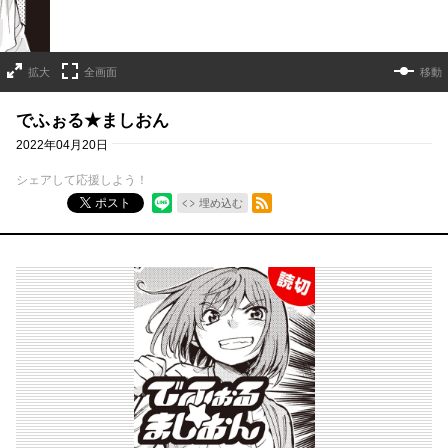
拡大
全画面
移動
でふぉる★ましおん
2022年04月20日
シェアして応援しよう！
RSSフィード
ポスト
埋め込む