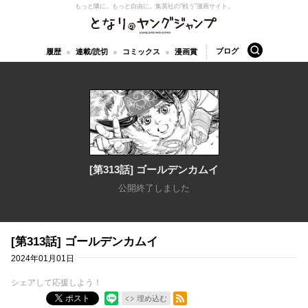
もっと隣に。もっと自由に。
集英社の“戦う”漫画サイト。
となりのヤングジャンプ
検索
ブログ
履歴
連載/読切
コミックス
漫画賞
[第313話] ゴールデンカムイ
公開終了しました
[第313話] ゴールデンカムイ
2024年01月01日
シェアして応援しよう！
RSSフィード
ポスト
埋め込む