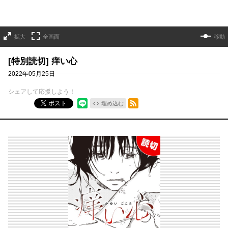
拡大
全画面
移動
[特別読切] 痒い心
2022年05月25日
シェアして応援しよう！
RSSフィード
ポスト
埋め込む