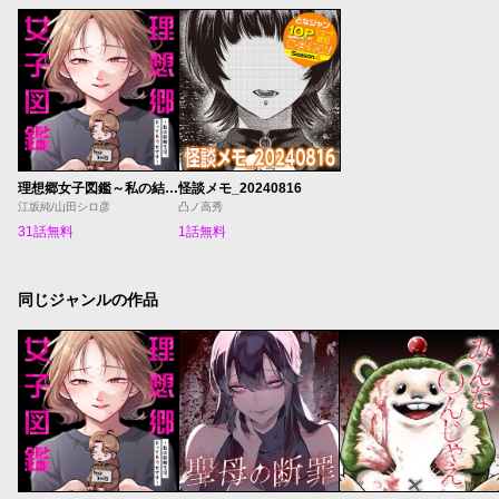
理想郷女子図鑑～私の結婚生活、とっても幸せです～
怪談メモ_20240816
江坂純/山田シロ彦
凸ノ高秀
31話無料
1話無料
同じジャンルの作品