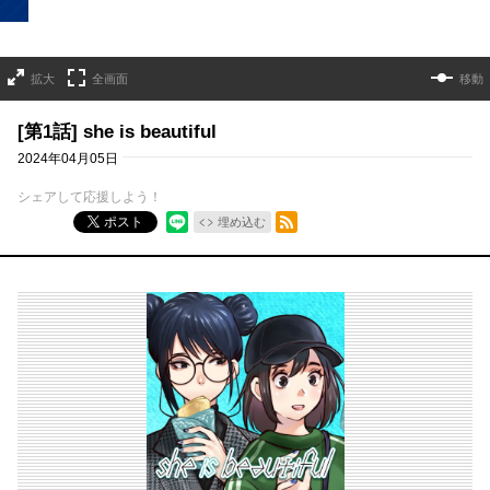
拡大
全画面
移動
[第1話] she is beautiful
2024年04月05日
シェアして応援しよう！
RSSフィード
ポスト
埋め込む