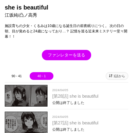
she is beautiful
江坂純/凸ノ高秀
施設育ちの少女・くるみは10歳になる誕生日の前夜眠りにつく。 次の日の
朝、目が覚めると24歳になっており…？ 記憶を巡る近未来ミステリー堂々開
幕！！
ファンレターを送る
90 - 41
40 - 1
1話から
2024/04/05
[第28話] she is beautiful
公開は終了しました
2024/04/05
[第27話] she is beautiful
公開は終了しました