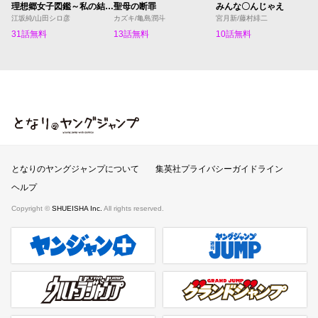
理想郷女子図鑑～私の結婚生活、とっても幸せです～
聖母の断罪
みんな〇んじゃえ
江坂純/山田シロ彦
カズキ/亀島潤斗
宮月新/藤村緋二
31話無料
13話無料
10話無料
となりのヤングジャンプ
となりのヤングジャンプについて
集英社プライバシーガイドライン
ヘルプ
Copyright ©
SHUEISHA Inc.
All rights reserved.
ヤンジャンプラス
週刊ヤングジャンプ公式サイト
ウルトラジャンプ
グランドジャンプ