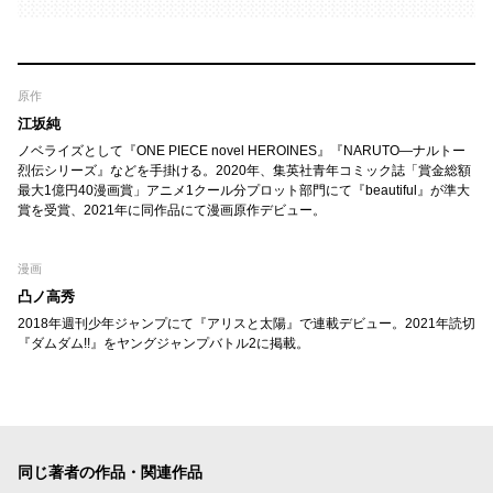
原作
江坂純
ノベライズとして『ONE PIECE novel HEROINES』『NARUTO―ナルトー
烈伝シリーズ』などを手掛ける。2020年、集英社青年コミック誌「賞金総額
最大1億円40漫画賞」アニメ1クール分プロット部門にて『beautiful』が準大
賞を受賞、2021年に同作品にて漫画原作デビュー。
漫画
凸ノ高秀
2018年週刊少年ジャンプにて『アリスと太陽』で連載デビュー。2021年読切
『ダムダム!!』をヤングジャンプバトル2に掲載。
同じ著者の作品・関連作品