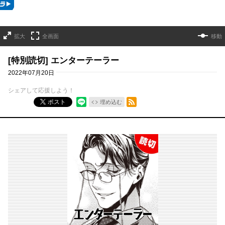
拡大
全画面
移動
[特別読切] エンターテーラー
2022年07月20日
シェアして応援しよう！
RSSフィード
ポスト
埋め込む