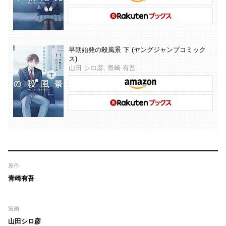
早朝始発の殺風景 下 (ヤングジャンプコミック
ス)
山田 シロ彦, 青崎 有吾
原作
青崎有吾
漫画
山田シロ彦