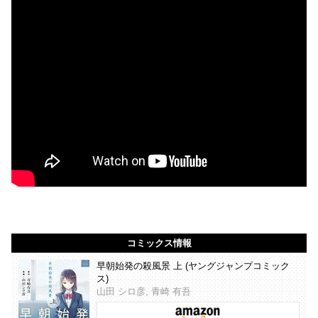
コミックス情報
早朝始発の殺風景 上 (ヤングジャンプコミック
ス)
山田 シロ彦, 青崎 有吾