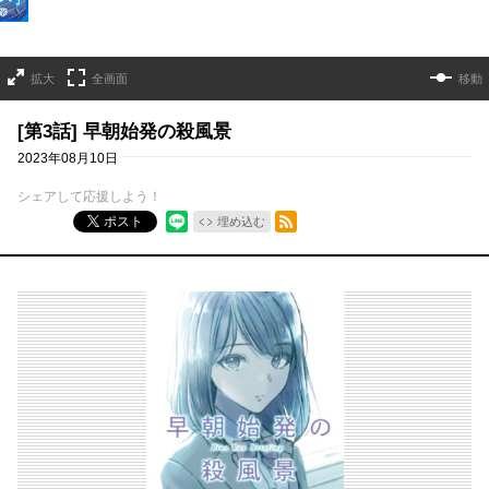
拡大
全画面
移動
[第3話] 早朝始発の殺風景
2023年08月10日
シェアして応援しよう！
RSSフィード
ポスト
埋め込む