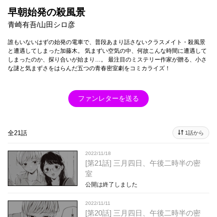
早朝始発の殺風景
青崎有吾/山田シロ彦
誰もいないはずの始発の電車で、普段あまり話さないクラスメイト・殺風景
と遭遇してしまった加藤木。 気まずい空気の中、何故こんな時間に遭遇して
しまったのか、探り合いが始まり…。 最注目のミステリー作家が贈る、小さ
な謎と気まずさをはらんだ五つの青春密室劇をコミカライズ！
ファンレターを送る
全21話
1話から
2022/11/18
[第21話] 三月四日、午後二時半の密
室
公開は終了しました
2022/11/11
[第20話] 三月四日、午後二時半の密