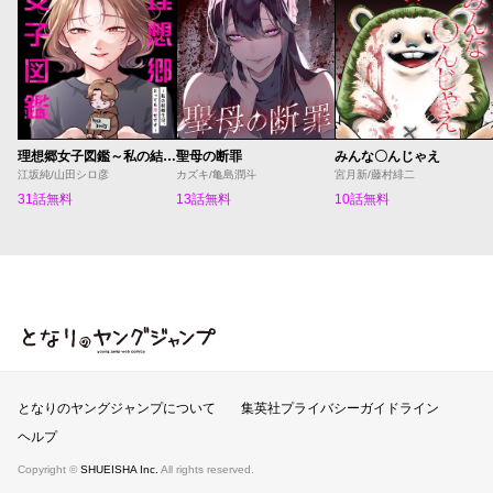
理想郷女子図鑑～私の結婚生活、とっても幸せです～
聖母の断罪
みんな〇んじゃえ
江坂純/山田シロ彦
カズキ/亀島潤斗
宮月新/藤村緋二
31話無料
13話無料
10話無料
となりのヤングジャンプ
となりのヤングジャンプについて
集英社プライバシーガイドライン
ヘルプ
Copyright ©
SHUEISHA Inc.
All rights reserved.