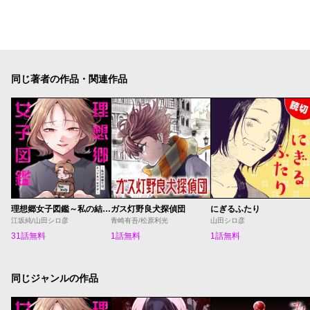
同じ著者の作品・関連作品
理想郷女子図鑑～私の結婚生活、とっても幸せです～
ガス灯野良犬探偵団
にぎるふたり
江坂純/山田シロ彦
青崎有吾/松原利光
山田シロ彦
31話無料
1話無料
1話無料
同じジャンルの作品