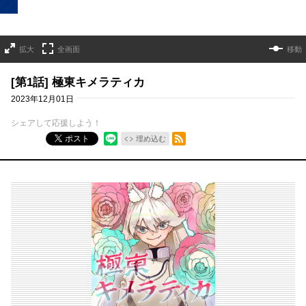
拡大
全画面
移動
[第1話] 極東キメラティカ
2023年12月01日
シェアして応援しよう！
RSSフィード
ポスト
埋め込む