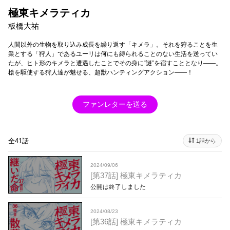
極東キメラティカ
板橋大祐
人間以外の生物を取り込み成長を繰り返す「キメラ」。それを狩ることを生
業とする「狩人」であるユーリは何にも縛られることのない生活を送ってい
たが、ヒト形のキメラと遭遇したことでその身に“謎”を宿すこととなり――。
槍を駆使する狩人達が魅せる、超獣ハンティングアクション――！
ファンレターを送る
全41話
1話から
2024/09/06
[第37話] 極東キメラティカ
公開は終了しました
2024/08/23
[第36話] 極東キメラティカ