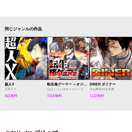
同じジャンルの作品
超人X
転生格ゲーマー ～オジでも勝てる異世界攻略～
DINER ダイナー
石田スイ
山口ミコト/オギノユーヘイ
平山夢明/河合孝典
9話無料
15話無料
11話無料