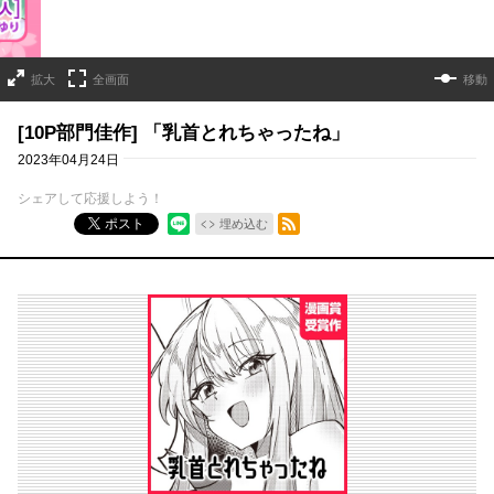
拡大
全画面
移動
[10P部門佳作] 「乳首とれちゃったね」
2023年04月24日
シェアして応援しよう！
RSSフィード
ポスト
埋め込む