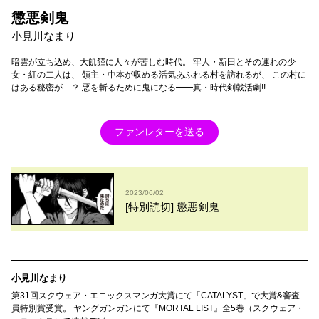
懲悪剣鬼
小見川なまり
暗雲が立ち込め、大飢饉に人々が苦しむ時代。 牢人・新田とその連れの少
女・紅の二人は、 領主・中本が収める活気あふれる村を訪れるが、 この村に
はある秘密が…？ 悪を斬るために鬼になる━━真・時代剣戟活劇!!
ファンレターを送る
2023/06/02
[特別読切] 懲悪剣鬼
小見川なまり
第31回スクウェア・エニックスマンガ大賞にて「CATALYST」で大賞&審査
員特別賞受賞。 ヤングガンガンにて『MORTAL LIST』全5巻（スクウェア・