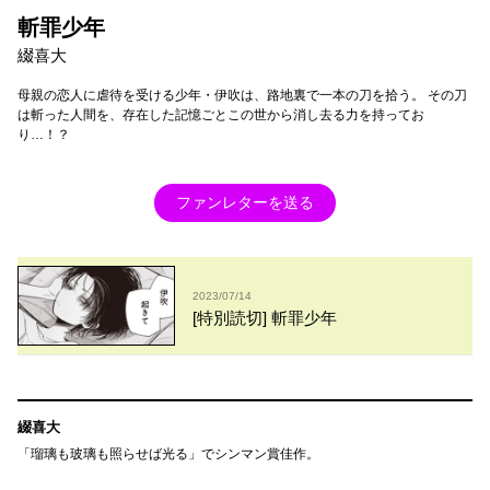
斬罪少年
綴喜大
母親の恋人に虐待を受ける少年・伊吹は、路地裏で一本の刀を拾う。 その刀
は斬った人間を、存在した記憶ごとこの世から消し去る力を持ってお
り…！？
ファンレターを送る
2023/07/14
[特別読切] 斬罪少年
綴喜大
「瑠璃も玻璃も照らせば光る」でシンマン賞佳作。