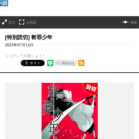
拡大
全画面
移動
[特別読切] 斬罪少年
2023年07月14日
シェアして応援しよう！
RSSフィード
ポスト
埋め込む