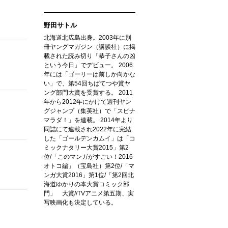
野田サトル
北海道北広島出身。2003年に別
冊ヤングマガジン（講談社）に掲
載された読み切り「恭子さんの凶
という今日」でデビュー。 2006
年には「ゴーリーは前しか向かな
い」で、第54回ちばてつや賞ヤ
ング部門大賞を受賞する。 2011
年から2012年にかけて週刊ヤン
グジャンプ（集英社）で「スピナ
マラダ！」を連載。 2014年より
同誌にて連載され2022年に完結
した「ゴールデンカムイ」は「コ
ミックナタリー大賞2015」第2
位/「このマンガがすごい！2016
オトコ編」（宝島社）第2位/「マ
ンガ大賞2016」第1位/「第2回北
海道ゆかりの本大賞コミック部
門」 大賞//TVアニメ第五期、実
写映画化も決定している。