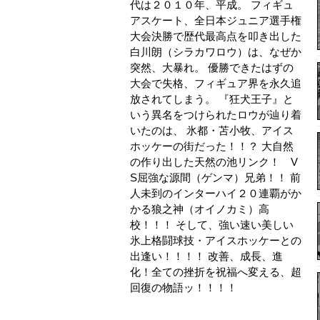
代は２０１０年、平成。 フィギュ
アスケート、全日本ジュニア選手権
大会決勝で歴代最高点を叩き出した
白川朗（シラカワロウ）は、なぜか
突然、大暴れ。 優勝できたはずの
大会で失格、フィギュア界を永久追
放されてしまう。 『狂犬王子』と
いう異名をつけられたロウが辿り着
いたのは、 氷都・苫小牧、アイス
ホッケーの街だった！！？ 大自然
の作り出した天然の池リンク！ V
S屈強な源間（ゲンマ）兄弟！！ 前
人未到のインターハイ２０連覇がか
かる狼之神（オイノカミ）高
校！！！ そして、強い速い美しい
氷上格闘球技・アイスホッケーとの
出逢い！！！！ 改善、成長、進
化！全ての挫折を祝福へ変える、超
回復の物語ッ！！！！