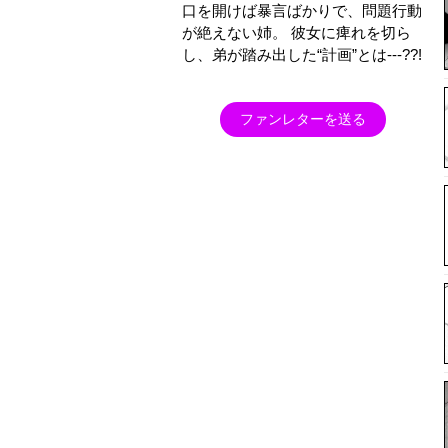
口を開けば暴言ばかりで、問題行動
が絶えない姉。 彼女に痺れを切ら
し、弟が踏み出した“計画”とは---??!
ファンレターを送る