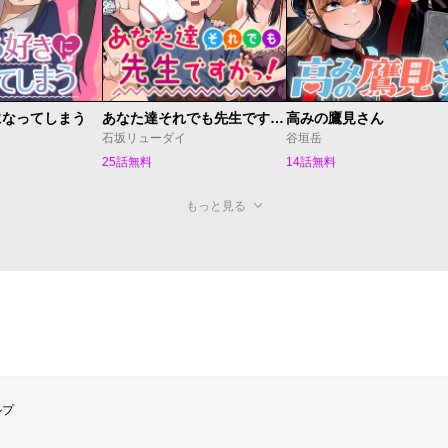
になってしまう
あなた達それでも先生ですかっ！
高みの鷹見さん
ら
石坂リューダイ
谷垣岳
25話無料
14話無料
もっと見る
ルプ