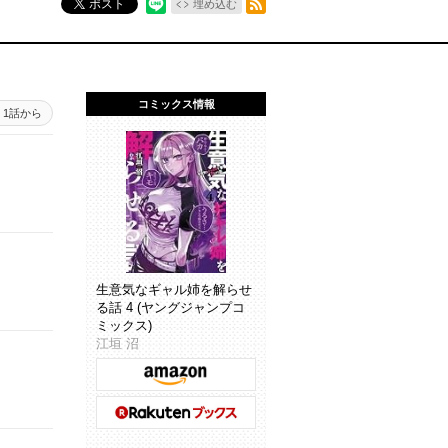
ポスト
埋め込む
コミックス情報
1話から
生意気なギャル姉を解らせ
る話 4 (ヤングジャンプコ
ミックス)
江垣 沼