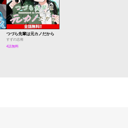
つづら先輩は元カノだから
すずの志侑
4話無料