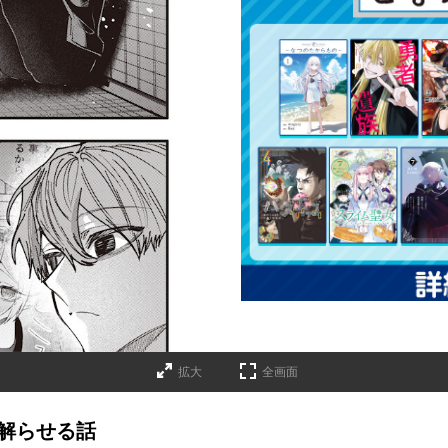
拡大
全画面
を解らせる話