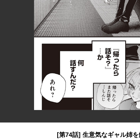
[第74話] 生意気なギャル姉