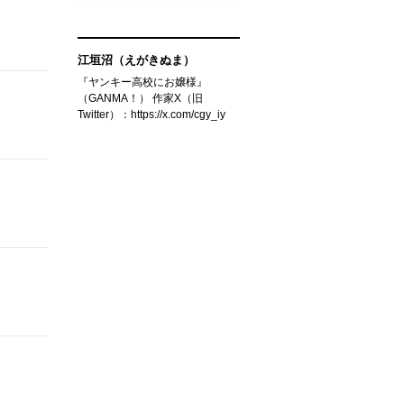
江垣沼（えがきぬま）
『ヤンキー高校にお嬢様』
（GANMA！） 作家X（旧
Twitter）：https://x.com/cgy_iy