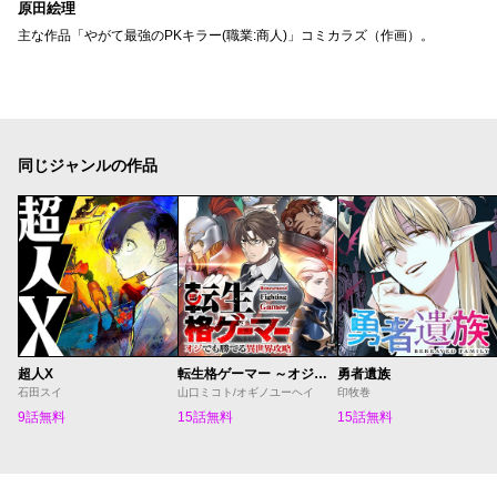
原田絵理
主な作品「やがて最強のPKキラー(職業:商人)」コミカラズ（作画）。
同じジャンルの作品
超人X
転生格ゲーマー ～オジでも勝てる異世界攻略～
勇者遺族
石田スイ
山口ミコト/オギノユーヘイ
印牧巻
9話無料
15話無料
15話無料