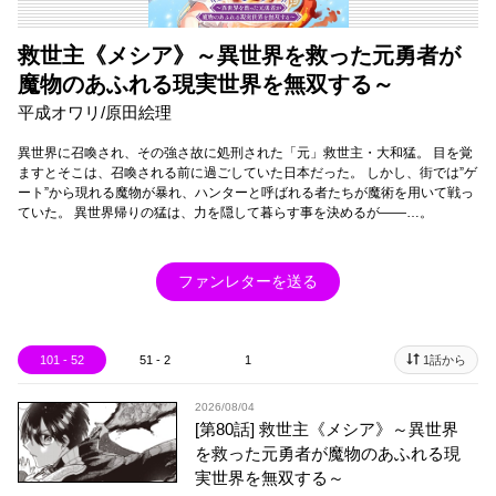
救世主《メシア》～異世界を救った元勇者が
魔物のあふれる現実世界を無双する～
平成オワリ/原田絵理
異世界に召喚され、その強さ故に処刑された「元」救世主・大和猛。 目を覚
ますとそこは、召喚される前に過ごしていた日本だった。 しかし、街では”ゲ
ート”から現れる魔物が暴れ、ハンターと呼ばれる者たちが魔術を用いて戦っ
ていた。 異世界帰りの猛は、力を隠して暮らす事を決めるが――…。
ファンレターを送る
101 - 52
51 - 2
1
1話から
2026/08/04
[第80話] 救世主《メシア》～異世界
を救った元勇者が魔物のあふれる現
実世界を無双する～