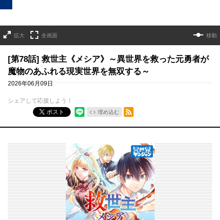
拡大
全画面
移動
[第78話] 救世主《メシア》～異世界を救った元勇者が
魔物のあふれる現実世界を無双する～
2026年06月09日
シェアして応援しよう！
RSSフィード
ポスト
埋め込む