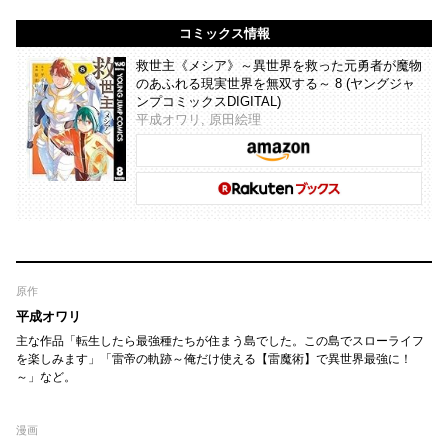
コミックス情報
救世主《メシア》～異世界を救った元勇者が魔物
のあふれる現実世界を無双する～ 8 (ヤングジャ
ンプコミックスDIGITAL)
平成オワリ, 原田絵理
原作
平成オワリ
主な作品「転生したら最強種たちが住まう島でした。この島でスローライフ
を楽しみます」「雷帝の軌跡～俺だけ使える【雷魔術】で異世界最強に！
～」など。
漫画