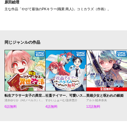
原田絵理
主な作品「やがて最強のPKキラー(職業:商人)」コミカラズ（作画）。
同じジャンルの作品
転生アラサー女子の異世改活 政略結婚は嫌なので、雑学知識で楽しい改革ライフを決行しちゃいます！
社畜テイマー、可愛いスライムのおかげで無自覚なまま無双する～うっかり国内トップの配信に映り込んで最強がバレました～
英雄少女と呪われの銀姫
清水ゆりか（HJノベルス）/日野彰/すざく
すかいふぁーむ/染井惣介
アルト/絵本奈央
6話無料
4話無料
12話無料