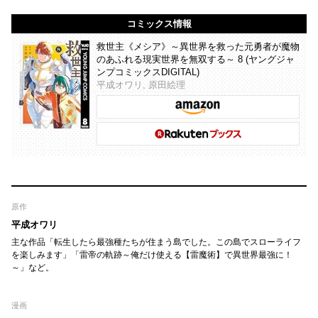
コミックス情報
救世主《メシア》～異世界を救った元勇者が魔物
のあふれる現実世界を無双する～ 8 (ヤングジャ
ンプコミックスDIGITAL)
平成オワリ, 原田絵理
原作
平成オワリ
主な作品「転生したら最強種たちが住まう島でした。この島でスローライフ
を楽しみます」「雷帝の軌跡～俺だけ使える【雷魔術】で異世界最強に！
～」など。
漫画