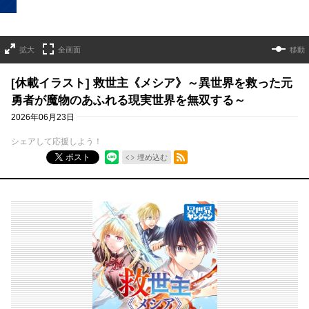
拡大
全画面
移動
[休載イラスト] 救世主《メシア》～異世界を救った元
勇者が魔物のあふれる現実世界を無双する～
2026年06月23日
シェアして応援しよう！
RSSフィード
ポスト
埋め込む