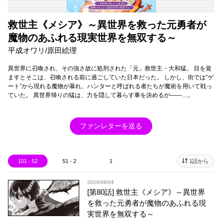
救世主《メシア》～異世界を救った元勇者が
魔物のあふれる現実世界を無双する～
平成オワリ/原田絵理
異世界に召喚され、その強さ故に処刑された「元」救世主・大和猛。 目を覚
ますとそこは、召喚される前に過ごしていた日本だった。 しかし、街では”ゲ
ート”から現れる魔物が暴れ、ハンターと呼ばれる者たちが魔術を用いて戦っ
ていた。 異世界帰りの猛は、力を隠して暮らす事を決めるが――…。
ファンレターを送る
101 - 52
51 - 2
1
1話から
2026/08/04
[第80話] 救世主《メシア》～異世界
を救った元勇者が魔物のあふれる現
実世界を無双する～