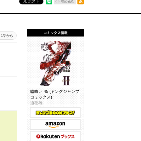
ポスト
埋め込む
コミックス情報
1話から
嘘喰い 45 (ヤングジャンプ
コミックス)
迫稔雄