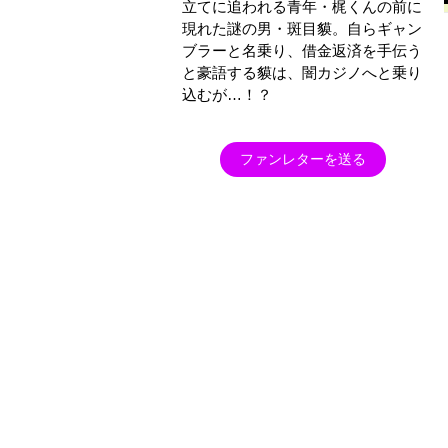
立てに追われる青年・梶くんの前に
現れた謎の男・斑目貘。自らギャン
ブラーと名乗り、借金返済を手伝う
と豪語する貘は、闇カジノへと乗り
込むが…！？
ファンレターを送る