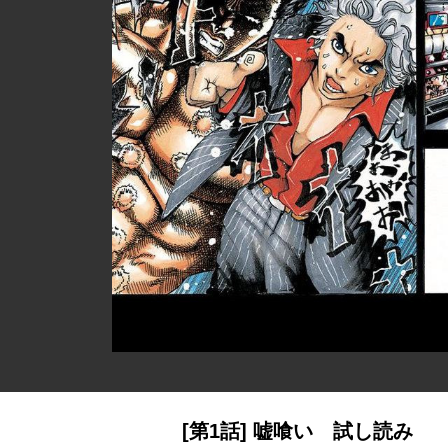
[第1話] 嘘喰い 試し読み