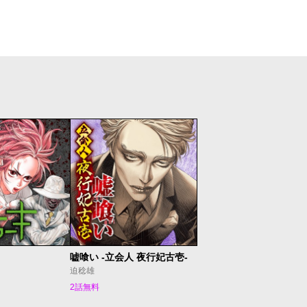
嘘喰い -立会人 夜行妃古壱-
迫稔雄
2話無料