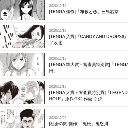
2020/11/12
[TENGA 佳作]「布教と恋」三島右京
2020/11/12
[TENGA 入賞]「CANDY AND DROPS!
ノ敗北
2020/11/12
[TENGA 準大賞＋審査員特別賞]「TENG
田。
2020/11/12
[TENGA 大賞＋審査員特別賞]「LEGEND
HOLE」原作:TK2 作画:ぐび
2020/11/05
[社会の闇 佳作]「鬼松」鬼怒川