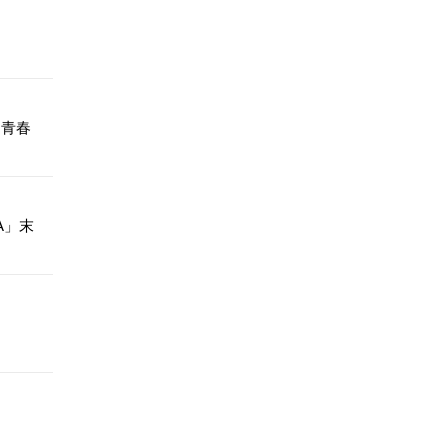
!」青春
A」末