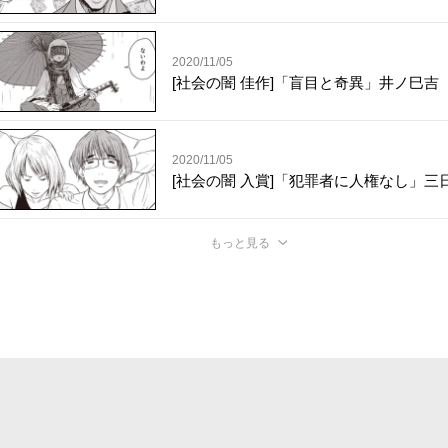
2020/11/05
[社会の闇 佳作]「盲目と奇異」井ノ巳吉
2020/11/05
[社会の闇 入賞]「犯罪者に人権なし」三
もっと見る