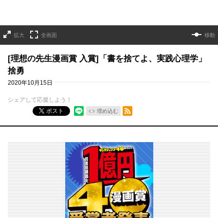
拡大
全画面
移動
[理想の先生漫画賞 入賞]「書を捨てよ、実践心理学」
捨勇
2020年10月15日
シェアして応援しよう！
RSSフィード
ポスト
埋め込む