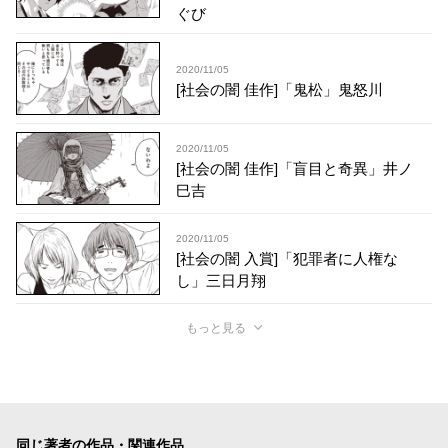
ぐび
2020/11/05
[社会の闇 佳作]「鬼松」鬼怒川
2020/11/05
[社会の闇 佳作]「盲目と奇異」井ノ
巳吉
2020/11/05
[社会の闇 入賞]「犯罪者に人権な
し」三日月翔
もっと見る
同じ著者の作品・関連作品