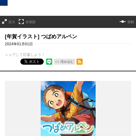
拡大
全画面
移動
[年賀イラスト] つばめアルペン
2024年01月01日
シェアして応援しよう！
RSSフィード
ポスト
埋め込む