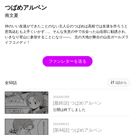
つばめアルペン
南文夏
仲のいい友達ができたことのない主人公のつばめは高校では友達を作ろうと
意気込むも上手くいかず…。 そんな失意の中で出会った山岳部に勧誘され、
いきなり登山に参加することになり――。 北の大地が舞台の山岳ガールズラ
イフコメディ！
ファンレターを送る
全50話
1話から
2024/07/05
[最終話] つばめアルペン
公開は終了しました
2024/06/21
[第44話] つばめアルペン