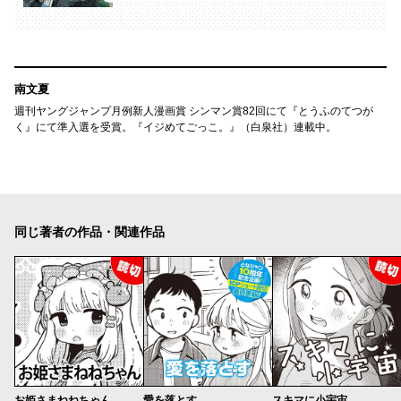
南文夏
週刊ヤングジャンプ月例新人漫画賞 シンマン賞82回にて『とうふのてつが
く』にて準入選を受賞。『イジめてごっこ。』（白泉社）連載中。
同じ著者の作品・関連作品
お姫さまねねちゃん
愛を落とす
スキマに小宇宙