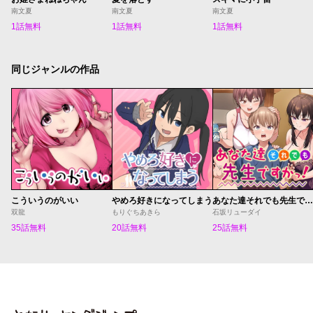
南文夏
南文夏
南文夏
1話無料
1話無料
1話無料
同じジャンルの作品
こういうのがいい
やめろ好きになってしまう
あなた達それでも先生ですかっ！
双龍
もりぐちあきら
石坂リューダイ
35話無料
20話無料
25話無料