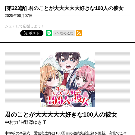
[第223話] 君のことが大大大大大好きな100人の彼女
2025年08月07日
シェアして応援しよう！
RSSフィード
ポスト
埋め込む
君のことが大大大大大好きな100人の彼女
中村力斗/野澤ゆき子
中学校の卒業式、愛城恋太郎は100回目の連続失恋記録を更新。高校でこそ