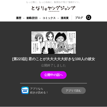
もっと隣に。もっと自由に。
集英社の“戦う”漫画サイト。
となりのヤングジャンプ
検索
ブログ
履歴
連載/読切
コミックス
漫画賞
[第223話] 君のことが大大大大大好きな100人の彼女
公開終了しました
公開中の話へ
アプリなら
アプリで読む
続きが読める！